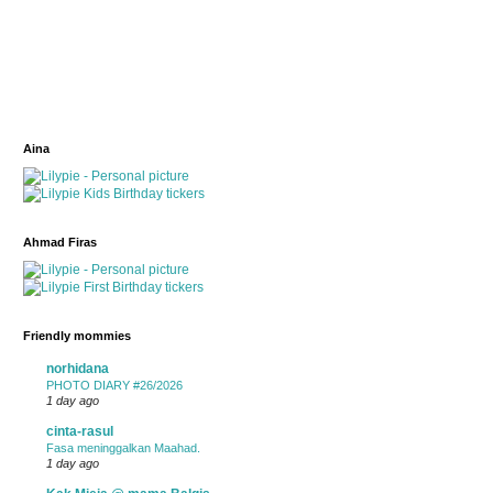
Aina
Ahmad Firas
Friendly mommies
norhidana
PHOTO DIARY #26/2026
1 day ago
cinta-rasul
Fasa meninggalkan Maahad.
1 day ago