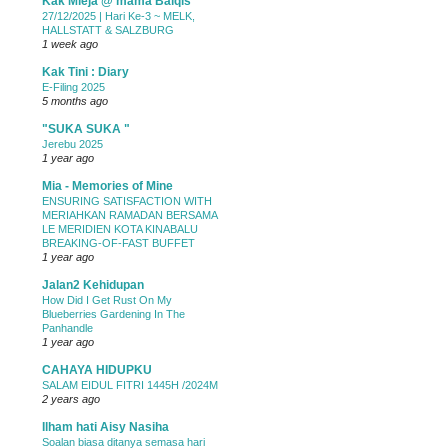
Kak Mieja @ mama Balqis
27/12/2025 | Hari Ke-3 ~ MELK,
HALLSTATT & SALZBURG
1 week ago
Kak Tini : Diary
E-Filing 2025
5 months ago
"SUKA SUKA "
Jerebu 2025
1 year ago
Mia - Memories of Mine
ENSURING SATISFACTION WITH
MERIAHKAN RAMADAN BERSAMA
LE MERIDIEN KOTA KINABALU
BREAKING-OF-FAST BUFFET
1 year ago
Jalan2 Kehidupan
How Did I Get Rust On My
Blueberries Gardening In The
Panhandle
1 year ago
CAHAYA HIDUPKU
SALAM EIDUL FITRI 1445H /2024M
2 years ago
Ilham hati Aisy Nasiha
Soalan biasa ditanya semasa hari