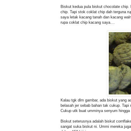
Biskut kedua pula biskut chocolate chip.
chip. Tapi stok coklat chip dah terguna 
saya letak kacang tanah dan kacang waln
rupa coklat chip kacang saya....
Kalau tgk dlm gambar, ada biskut yang a
belasah jer sebab bahan tak cukup. Tapi ni
Cukup utk buat umminya senyum hingga k
Biskut seterusnya adalah biskut cornflake
sangat suka biskut ni. Ummi mereka juga p