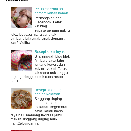
Petua meredakan
demam kanak-kanak
Perkongsian dari
Facebook. Letak
kat blog
supaya senang nak ru
juk... Ibubapa mana yang tak
bimbang bila anak- anak demam ,
kan? Meliha...
Resepi kek minyak
Bila singgah blog Mak
Aji, baru saya tahu
tentang kewujudan
kek minyak ni. Terus
tak sabar nak tunggu
hujung minggu untuk cuba resepi
baru ...
Resepi singgang
daging kelantan
Singgang daging
adalah antara
makanan kegemaran
saya. Kalau masa
raya haji, memang tak rasa jemu
makan singgang daging hari-
hari.Gabungan ra...