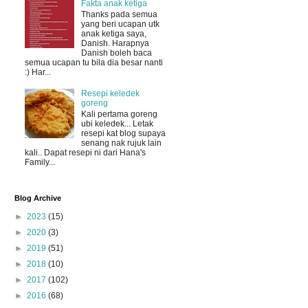
Fakta anak ketiga
Thanks pada semua
yang beri ucapan utk
anak ketiga saya,
Danish. Harapnya
Danish boleh baca
semua ucapan tu bila dia besar nanti
:) Har...
Resepi keledek
goreng
Kali pertama goreng
ubi keledek... Letak
resepi kat blog supaya
senang nak rujuk lain
kali.. Dapat resepi ni dari Hana's
Family...
Blog Archive
►
2023
(15)
►
2020
(3)
►
2019
(51)
►
2018
(10)
►
2017
(102)
►
2016
(68)