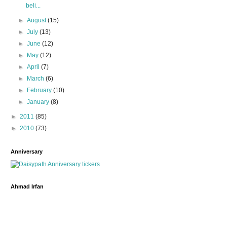
beli...
►
August
(15)
►
July
(13)
►
June
(12)
►
May
(12)
►
April
(7)
►
March
(6)
►
February
(10)
►
January
(8)
►
2011
(85)
►
2010
(73)
Anniversary
Ahmad Irfan