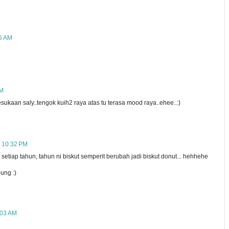
26 AM
PM
esukaan saly..tengok kuih2 raya atas tu terasa mood raya..ehee..:)
t 10:32 PM
ib setiap tahun, tahun ni biskut semperit berubah jadi biskut donut... hehhehe
ung :)
:03 AM