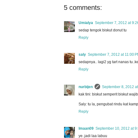
5 comments:
Umialya
September 7, 2012 at 9:
sedap tengok biskut donut tu
Reply
saly
September 7, 2012 at 11:00 
sedapnya.. lagi2 yg tart nanas tu..k
Reply
nurbijen
September 8, 2012 a
kak tini: biskut semperit biskut waj
Saly: tu la, pengubat rindu kat kamp
Reply
Imaan09
September 10, 2012 at 9
ye..jadi laa labuu