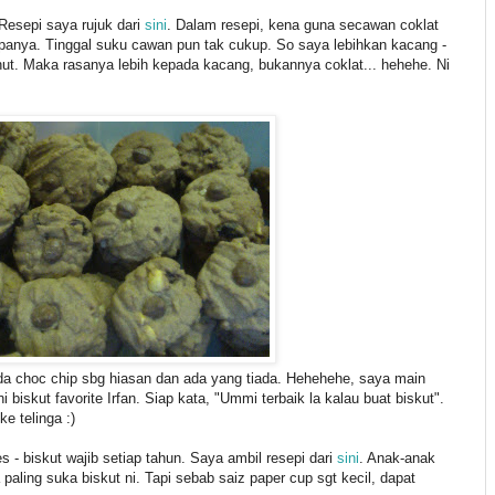
 Resepi saya rujuk dari
sini
. Dalam resepi, kena guna secawan coklat
rupanya. Tinggal suku cawan pun tak cukup. So saya lebihkan kacang -
ut. Maka rasanya lebih kepada kacang, bukannya coklat... hehehe. Ni
da choc chip sbg hiasan dan ada yang tiada. Hehehehe, saya main
 biskut favorite Irfan. Siap kata, "Ummi terbaik la kalau buat biskut".
e telinga :)
s - biskut wajib setiap tahun. Saya ambil resepi dari
sini
. Anak-anak
aling suka biskut ni. Tapi sebab saiz paper cup sgt kecil, dapat