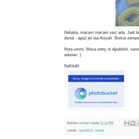
Hahaha, macam macam saiz ada. Jadi la 
donut - apa2 jer laa Aisyah. Biskut sempe
Nota ummi: Masa entry ni dipublish, sem
adunan :)
NuKilaN:
Nukilan
nurbijen
pada
11:11 PM
Labels:
raya2012
,
resepi