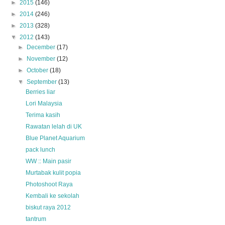
►
2015
(146)
►
2014
(246)
►
2013
(328)
▼
2012
(143)
►
December
(17)
►
November
(12)
►
October
(18)
▼
September
(13)
Berries liar
Lori Malaysia
Terima kasih
Rawatan lelah di UK
Blue Planet Aquarium
pack lunch
WW :: Main pasir
Murtabak kulit popia
Photoshoot Raya
Kembali ke sekolah
biskut raya 2012
tantrum